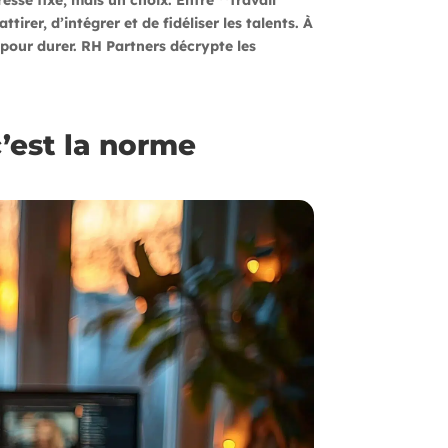
sse fixe, mais un choix. Entre **travail
tirer, d’intégrer et de fidéliser les talents. À
on pour durer. RH Partners décrypte les
c’est la norme