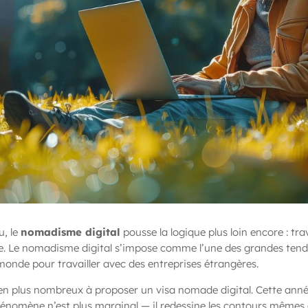
u, le
nomadisme digital
pousse la logique plus loin encore : tra
e. Le nomadisme digital s’impose comme l’une des grandes tenda
e monde pour travailler avec des entreprises étrangères.
s en plus nombreux à proposer un visa nomade digital. Cette année,
énomène n’est plus marginal — il redessine les contours mêmes 