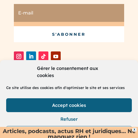
S'ABONNER
Gérer le consentement aux
cookies
®
2025 RH Partners. Tous droits réservés.
Ce site utilise des cookies afin d'optimiser le site et ses services
Accept cookies
Refuser
Articles, podcasts, actus RH et juridiques... Ne
X
Voir préférences
manquez rien !