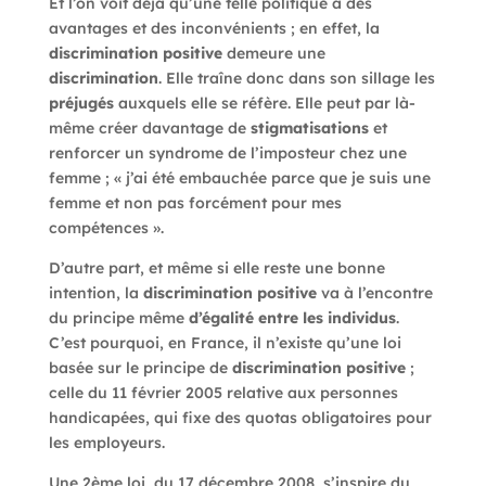
Et l’on voit déjà qu’une telle politique a des
avantages et des inconvénients ; en effet, la
discrimination positive
demeure une
discrimination
. Elle traîne donc dans son sillage les
préjugés
auxquels elle se réfère. Elle peut par là-
même créer davantage de
stigmatisations
et
renforcer un syndrome de l’imposteur chez une
femme ; « j’ai été embauchée parce que je suis une
femme et non pas forcément pour mes
compétences ».
D’autre part, et même si elle reste une bonne
intention, la
discrimination positive
va à l’encontre
du principe même
d’égalité entre les individus
.
C’est pourquoi, en France, il n’existe qu’une loi
basée sur le principe de
discrimination positive
;
celle du 11 février 2005 relative aux personnes
handicapées, qui fixe des quotas obligatoires pour
les employeurs.
Une 2ème loi, du 17 décembre 2008, s’inspire du