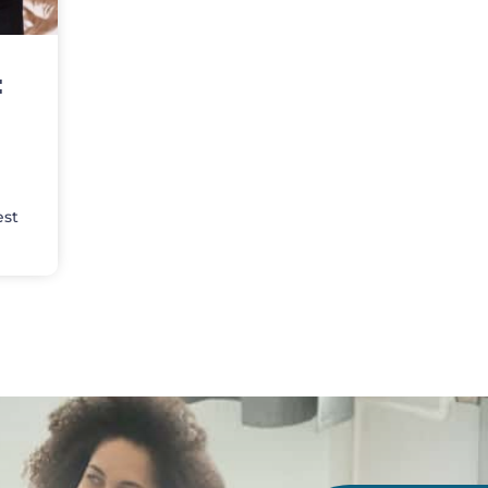
:
est